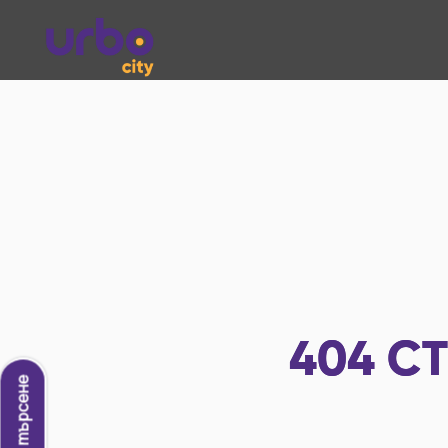
404
СТ
Ново търсене