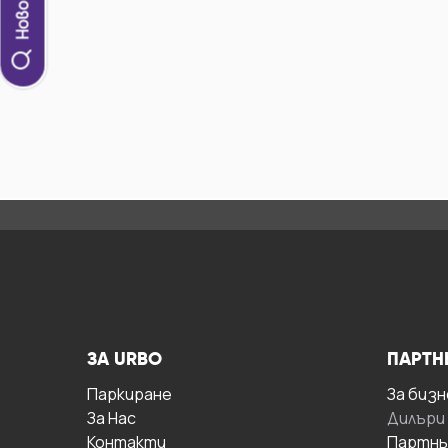
ЗА URBO
ПАРТН
Паркиране
За бизн
За Hас
Дилъри
Контакти
Партнь