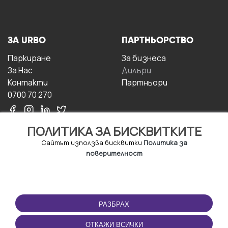
ЗА URBO
ПАРТНЬОРСТВО
Паркиране
За бизнесa
За Hас
Дилъри
Контакти
Партньори
0700 70 270
ПОЛИТИКА ЗА БИСКВИТКИТЕ
Сайтът използва бисквитки
Политика за
поверителност
УСЛОВИЯ ЗА
ИЗТЕГЛЕТЕ
ПОЛЗВАНЕ
ПРИЛОЖЕНИЕТО
РАЗБРАХ
Правила и условия за
ползване
ОТКАЖИ ВСИЧКИ