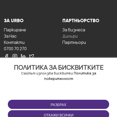
ЗА URBO
ПАРТНЬОРСТВО
Паркиране
За бизнесa
За Hас
Дилъри
Контакти
Партньори
0700 70 270
ПОЛИТИКА ЗА БИСКВИТКИТЕ
Сайтът използва бисквитки
Политика за
поверителност
УСЛОВИЯ ЗА
ИЗТЕГЛЕТЕ
ПОЛЗВАНЕ
ПРИЛОЖЕНИЕТО
РАЗБРАХ
Правила и условия за
ползване
ОТКАЖИ ВСИЧКИ