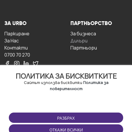
ЗА URBO
ПАРТНЬОРСТВО
Паркиране
За бизнесa
За Hас
Дилъри
Контакти
Партньори
0700 70 270
ПОЛИТИКА ЗА БИСКВИТКИТЕ
Сайтът използва бисквитки
Политика за
поверителност
УСЛОВИЯ ЗА
ИЗТЕГЛЕТЕ
ПОЛЗВАНЕ
ПРИЛОЖЕНИЕТО
РАЗБРАХ
Правила и условия за
ползване
ОТКАЖИ ВСИЧКИ