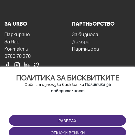
ЗА URBO
ПАРТНЬОРСТВО
Паркиране
За бизнесa
За Hас
Дилъри
Контакти
Партньори
0700 70 270
ПОЛИТИКА ЗА БИСКВИТКИТЕ
Сайтът използва бисквитки
Политика за
поверителност
УСЛОВИЯ ЗА
ИЗТЕГЛЕТЕ
ПОЛЗВАНЕ
ПРИЛОЖЕНИЕТО
РАЗБРАХ
Правила и условия за
ползване
ОТКАЖИ ВСИЧКИ