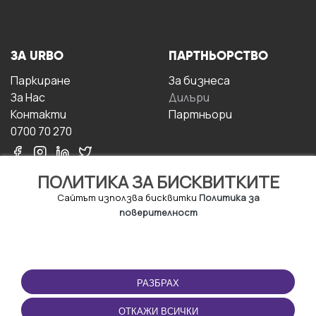
ЗА URBO
ПАРТНЬОРСТВО
Паркиране
За бизнесa
За Hас
Дилъри
Контакти
Партньори
0700 70 270
ПОЛИТИКА ЗА БИСКВИТКИТЕ
Сайтът използва бисквитки
Политика за
поверителност
УСЛОВИЯ ЗА
ИЗТЕГЛЕТЕ
ПОЛЗВАНЕ
ПРИЛОЖЕНИЕТО
РАЗБРАХ
Правила и условия за
ползване
ОТКАЖИ ВСИЧКИ