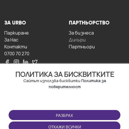
ЗА URBO
ПАРТНЬОРСТВО
Паркиране
За бизнесa
За Hас
Дилъри
Контакти
Партньори
0700 70 270
ПОЛИТИКА ЗА БИСКВИТКИТЕ
Сайтът използва бисквитки
Политика за
поверителност
УСЛОВИЯ ЗА
ИЗТЕГЛЕТЕ
ПОЛЗВАНЕ
ПРИЛОЖЕНИЕТО
РАЗБРАХ
Правила и условия за
ползване
ОТКАЖИ ВСИЧКИ