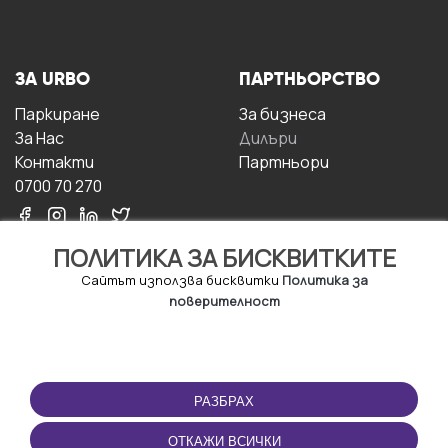
ЗА URBO
ПАРТНЬОРСТВО
Паркиране
За бизнесa
За Hас
Дилъри
Контакти
Партньори
0700 70 270
ПОЛИТИКА ЗА БИСКВИТКИТЕ
Сайтът използва бисквитки
Политика за
поверителност
УСЛОВИЯ ЗА
ИЗТЕГЛЕТЕ
ПОЛЗВАНЕ
ПРИЛОЖЕНИЕТО
РАЗБРАХ
Правила и условия за
ползване
ОТКАЖИ ВСИЧКИ