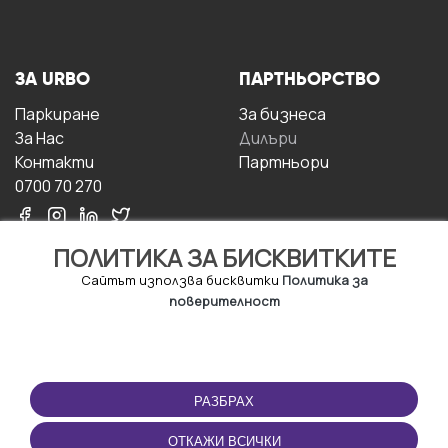
ЗА URBO
ПАРТНЬОРСТВО
Паркиране
За бизнесa
За Hас
Дилъри
Контакти
Партньори
0700 70 270
ПОЛИТИКА ЗА БИСКВИТКИТЕ
Сайтът използва бисквитки
Политика за
поверителност
УСЛОВИЯ ЗА
ИЗТЕГЛЕТЕ
ПОЛЗВАНЕ
ПРИЛОЖЕНИЕТО
РАЗБРАХ
Правила и условия за
ползване
ОТКАЖИ ВСИЧКИ