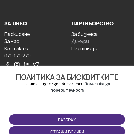
ЗА URBO
ПАРТНЬОРСТВО
Паркиране
За бизнесa
За Hас
Дилъри
Контакти
Партньори
0700 70 270
ПОЛИТИКА ЗА БИСКВИТКИТЕ
Сайтът използва бисквитки
Политика за
поверителност
УСЛОВИЯ ЗА
ИЗТЕГЛЕТЕ
ПОЛЗВАНЕ
ПРИЛОЖЕНИЕТО
РАЗБРАХ
Правила и условия за
ползване
ОТКАЖИ ВСИЧКИ