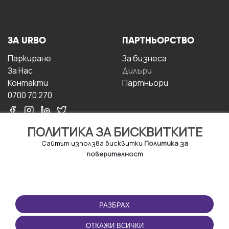
ЗА URBO
ПАРТНЬОРСТВО
Паркиране
За бизнесa
За Hас
Дилъри
Контакти
Партньори
0700 70 270
ПОЛИТИКА ЗА БИСКВИТКИТЕ
Сайтът използва бисквитки
Политика за
поверителност
УСЛОВИЯ ЗА
ИЗТЕГЛЕТЕ
ПОЛЗВАНЕ
ПРИЛОЖЕНИЕТО
РАЗБРАХ
Правила и условия за
ползване
ОТКАЖИ ВСИЧКИ