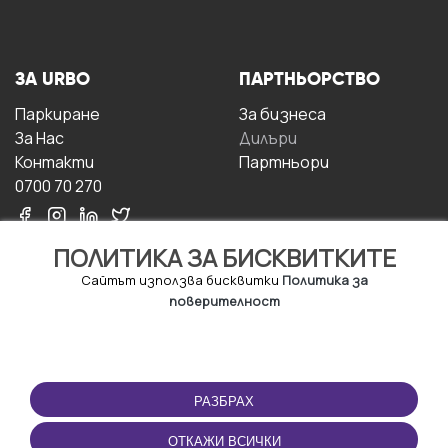
ЗА URBO
ПАРТНЬОРСТВО
Паркиране
За бизнесa
За Hас
Дилъри
Контакти
Партньори
0700 70 270
ПОЛИТИКА ЗА БИСКВИТКИТЕ
Сайтът използва бисквитки
Политика за
поверителност
УСЛОВИЯ ЗА
ИЗТЕГЛЕТЕ
ПОЛЗВАНЕ
ПРИЛОЖЕНИЕТО
РАЗБРАХ
Правила и условия за
ползване
ОТКАЖИ ВСИЧКИ