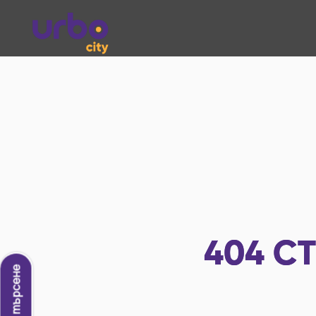
404
СТ
Ново търсене