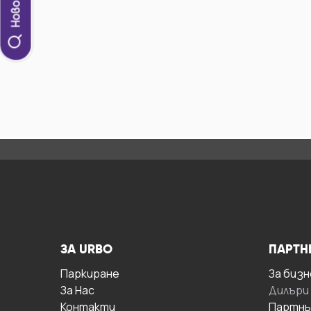
ЗА URBO
ПАРТН
Паркиране
За бизн
За Hас
Дилъри
Контакти
Партнь