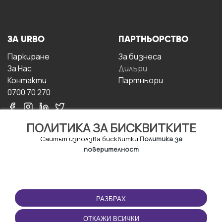
ЗА URBO
ПАРТНЬОРСТВО
Паркиране
За бизнесa
За Hас
Дилъри
Контакти
Партньори
0700 70 270
ПОЛИТИКА ЗА БИСКВИТКИТЕ
Сайтът използва бисквитки
Политика за
поверителност
УСЛОВИЯ ЗА
ИЗТЕГЛЕТЕ
ПОЛЗВАНЕ
ПРИЛОЖЕНИЕТО
РАЗБРАХ
Правила и условия за
ползване
ОТКАЖИ ВСИЧКИ