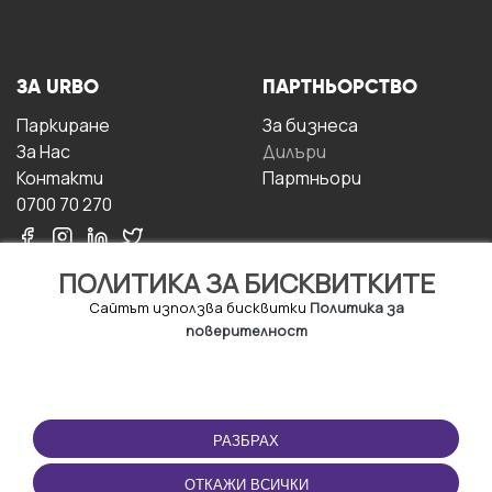
ЗА URBO
ПАРТНЬОРСТВО
Паркиране
За бизнесa
За Hас
Дилъри
Контакти
Партньори
0700 70 270
ПОЛИТИКА ЗА БИСКВИТКИТЕ
Сайтът използва бисквитки
Политика за
поверителност
УСЛОВИЯ ЗА
ИЗТЕГЛЕТЕ
ПОЛЗВАНЕ
ПРИЛОЖЕНИЕТО
РАЗБРАХ
Правила и условия за
ползване
ОТКАЖИ ВСИЧКИ