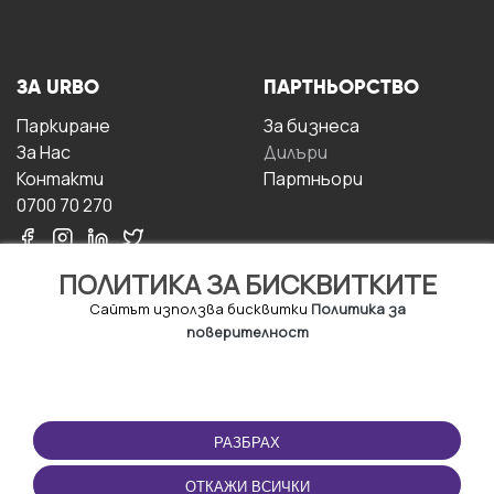
ЗА URBO
ПАРТНЬОРСТВО
Паркиране
За бизнесa
За Hас
Дилъри
Контакти
Партньори
0700 70 270
ПОЛИТИКА ЗА БИСКВИТКИТЕ
Сайтът използва бисквитки
Политика за
поверителност
УСЛОВИЯ ЗА
ИЗТЕГЛЕТЕ
ПОЛЗВАНЕ
ПРИЛОЖЕНИЕТО
РАЗБРАХ
Правила и условия за
ползване
ОТКАЖИ ВСИЧКИ