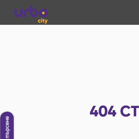
404
СТ
Ново търсене