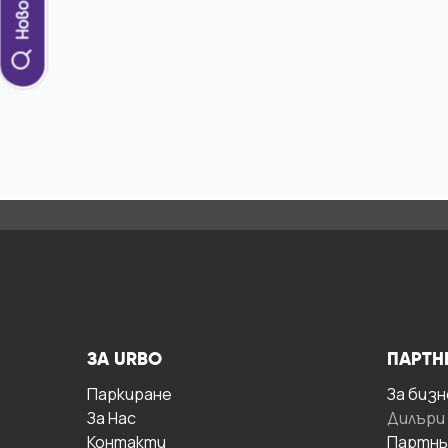
ЗА URBO
ПАРТН
Паркиране
За бизн
За Hас
Дилъри
Контакти
Партнь