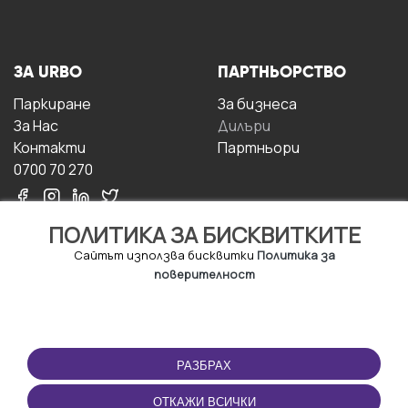
ЗА URBO
ПАРТНЬОРСТВО
Паркиране
За бизнесa
За Hас
Дилъри
Контакти
Партньори
0700 70 270
ПОЛИТИКА ЗА БИСКВИТКИТЕ
Сайтът използва бисквитки
Политика за
поверителност
УСЛОВИЯ ЗА
ИЗТЕГЛЕТЕ
ПОЛЗВАНЕ
ПРИЛОЖЕНИЕТО
РАЗБРАХ
Правила и условия за
ползване
ОТКАЖИ ВСИЧКИ