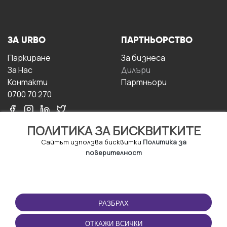
ЗА URBO
ПАРТНЬОРСТВО
Паркиране
За бизнесa
За Hас
Дилъри
Контакти
Партньори
0700 70 270
ПОЛИТИКА ЗА БИСКВИТКИТЕ
Сайтът използва бисквитки
Политика за
поверителност
УСЛОВИЯ ЗА
ИЗТЕГЛЕТЕ
ПОЛЗВАНЕ
ПРИЛОЖЕНИЕТО
РАЗБРАХ
Правила и условия за
ползване
ОТКАЖИ ВСИЧКИ