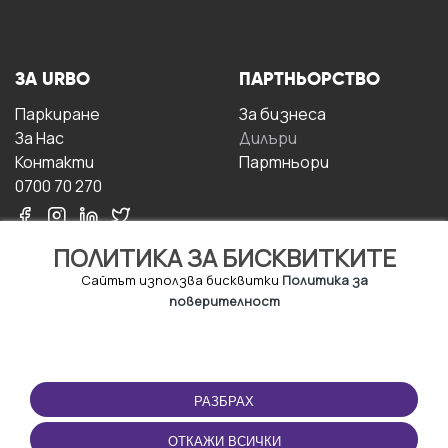
ЗА URBO
ПАРТНЬОРСТВО
Паркиране
За бизнесa
За Hас
Дилъри
Контакти
Партньори
0700 70 270
ПОЛИТИКА ЗА БИСКВИТКИТЕ
Сайтът използва бисквитки
Политика за
поверителност
УСЛОВИЯ ЗА
ИЗТЕГЛЕТЕ
ПОЛЗВАНЕ
ПРИЛОЖЕНИЕТО
РАЗБРАХ
Правила и условия за
ползване
ОТКАЖИ ВСИЧКИ