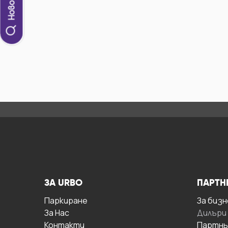
ЗА URBO
ПАРТН
Паркиране
За бизн
За Hас
Дилъри
Контакти
Партнь