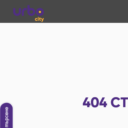
404
СТ
Ново търсене