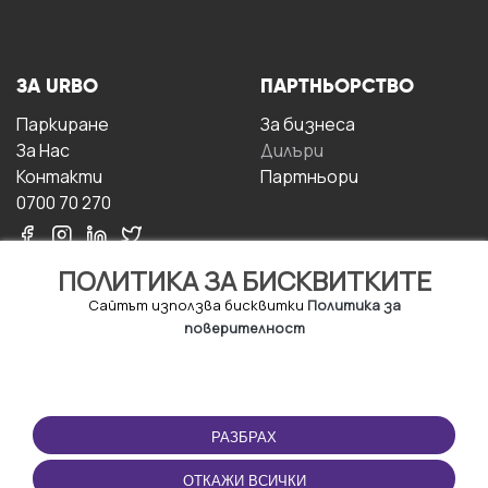
ЗА URBO
ПАРТНЬОРСТВО
Паркиране
За бизнесa
За Hас
Дилъри
Контакти
Партньори
0700 70 270
ПОЛИТИКА ЗА БИСКВИТКИТЕ
Сайтът използва бисквитки
Политика за
поверителност
УСЛОВИЯ ЗА
ИЗТЕГЛЕТЕ
ПОЛЗВАНЕ
ПРИЛОЖЕНИЕТО
РАЗБРАХ
Правила и условия за
ползване
ОТКАЖИ ВСИЧКИ