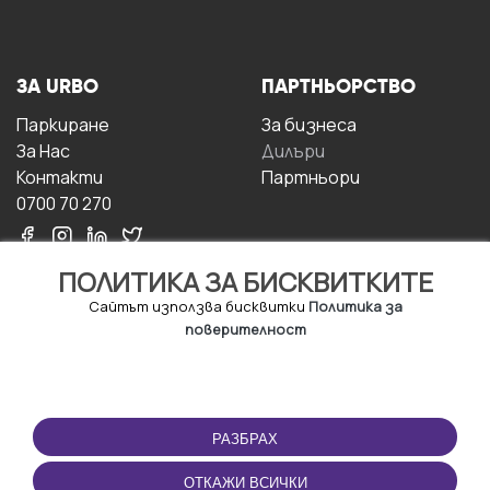
ЗА URBO
ПАРТНЬОРСТВО
Паркиране
За бизнесa
За Hас
Дилъри
Контакти
Партньори
0700 70 270
ПОЛИТИКА ЗА БИСКВИТКИТЕ
Сайтът използва бисквитки
Политика за
поверителност
УСЛОВИЯ ЗА
ИЗТЕГЛЕТЕ
ПОЛЗВАНЕ
ПРИЛОЖЕНИЕТО
РАЗБРАХ
Правила и условия за
ползване
ОТКАЖИ ВСИЧКИ