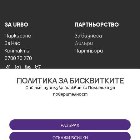
ЗА URBO
ПАРТНЬОРСТВО
Паркиране
За бизнесa
За Hас
Дилъри
Контакти
Партньори
0700 70 270
ПОЛИТИКА ЗА БИСКВИТКИТЕ
Сайтът използва бисквитки
Политика за
поверителност
УСЛОВИЯ ЗА
ИЗТЕГЛЕТЕ
ПОЛЗВАНЕ
ПРИЛОЖЕНИЕТО
РАЗБРАХ
Правила и условия за
ползване
ОТКАЖИ ВСИЧКИ