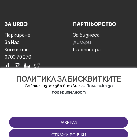
ЗА URBO
ПАРТНЬОРСТВО
Паркиране
За бизнесa
За Hас
Дилъри
Контакти
Партньори
0700 70 270
ПОЛИТИКА ЗА БИСКВИТКИТЕ
Сайтът използва бисквитки
Политика за
поверителност
УСЛОВИЯ ЗА
ИЗТЕГЛЕТЕ
ПОЛЗВАНЕ
ПРИЛОЖЕНИЕТО
РАЗБРАХ
Правила и условия за
ползване
ОТКАЖИ ВСИЧКИ