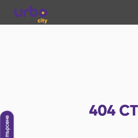
404
СТ
Ново търсене