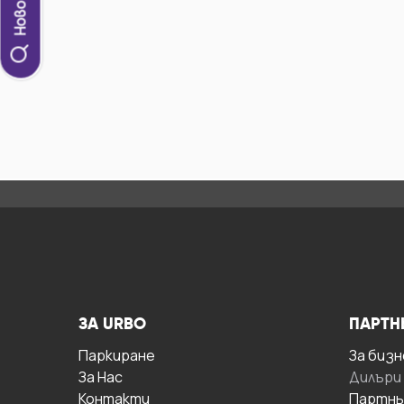
ЗА URBO
ПАРТН
Паркиране
За бизн
За Hас
Дилъри
Контакти
Партнь