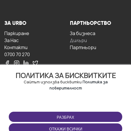
ЗА URBO
ПАРТНЬОРСТВО
Паркиране
За бизнесa
За Hас
Дилъри
Контакти
Партньори
0700 70 270
ПОЛИТИКА ЗА БИСКВИТКИТЕ
Сайтът използва бисквитки
Политика за
поверителност
УСЛОВИЯ ЗА
ИЗТЕГЛЕТЕ
ПОЛЗВАНЕ
ПРИЛОЖЕНИЕТО
РАЗБРАХ
Правила и условия за
ползване
ОТКАЖИ ВСИЧКИ