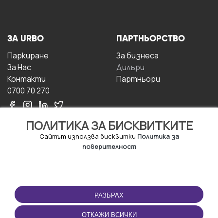
ЗА URBO
ПАРТНЬОРСТВО
Паркиране
За бизнесa
За Hас
Дилъри
Контакти
Партньори
0700 70 270
ПОЛИТИКА ЗА БИСКВИТКИТЕ
Сайтът използва бисквитки
Политика за
поверителност
УСЛОВИЯ ЗА
ИЗТЕГЛЕТЕ
ПОЛЗВАНЕ
ПРИЛОЖЕНИЕТО
РАЗБРАХ
Правила и условия за
ползване
ОТКАЖИ ВСИЧКИ