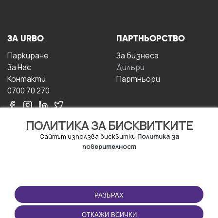
ЗА URBO
ПАРТНЬОРСТВО
Паркиране
За бизнесa
За Hас
Дилъри
Контакти
Партньори
0700 70 270
ПОЛИТИКА ЗА БИСКВИТКИТЕ
Сайтът използва бисквитки
Политика за
поверителност
УСЛОВИЯ ЗА
ИЗТЕГЛЕТЕ
ПОЛЗВАНЕ
ПРИЛОЖЕНИЕТО
РАЗБРАХ
Правила и условия за
ползване
ОТКАЖИ ВСИЧКИ