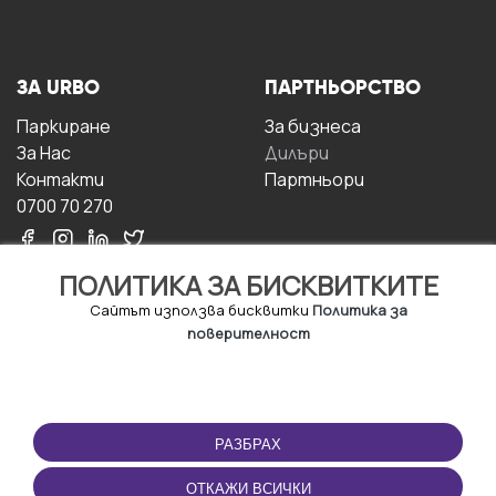
ЗА URBO
ПАРТНЬОРСТВО
Паркиране
За бизнесa
За Hас
Дилъри
Контакти
Партньори
0700 70 270
ПОЛИТИКА ЗА БИСКВИТКИТЕ
Сайтът използва бисквитки
Политика за
поверителност
УСЛОВИЯ ЗА
ИЗТЕГЛЕТЕ
ПОЛЗВАНЕ
ПРИЛОЖЕНИЕТО
РАЗБРАХ
Правила и условия за
ползване
ОТКАЖИ ВСИЧКИ