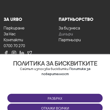
ЗА URBO
ПАРТНЬОРСТВО
Паркиране
За бизнесa
За Hас
Дилъри
Контакти
Партньори
0700 70 270
ПОЛИТИКА ЗА БИСКВИТКИТЕ
Сайтът използва бисквитки
Политика за
поверителност
УСЛОВИЯ ЗА
ИЗТЕГЛЕТЕ
ПОЛЗВАНЕ
ПРИЛОЖЕНИЕТО
РАЗБРАХ
Правила и условия за
ползване
ОТКАЖИ ВСИЧКИ