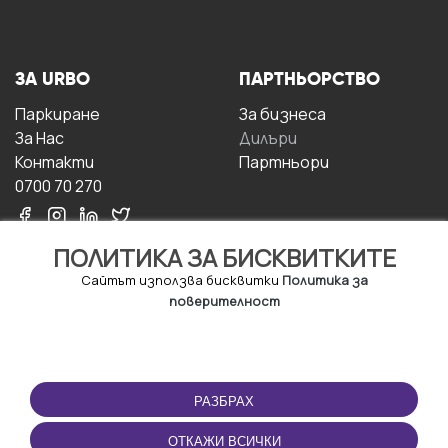
ЗА URBO
ПАРТНЬОРСТВО
Паркиране
За бизнесa
За Hас
Дилъри
Контакти
Партньори
0700 70 270
ПОЛИТИКА ЗА БИСКВИТКИТЕ
Сайтът използва бисквитки
Политика за
поверителност
УСЛОВИЯ ЗА
ИЗТЕГЛЕТЕ
ПОЛЗВАНЕ
ПРИЛОЖЕНИЕТО
РАЗБРАХ
Правила и условия за
ползване
ОТКАЖИ ВСИЧКИ