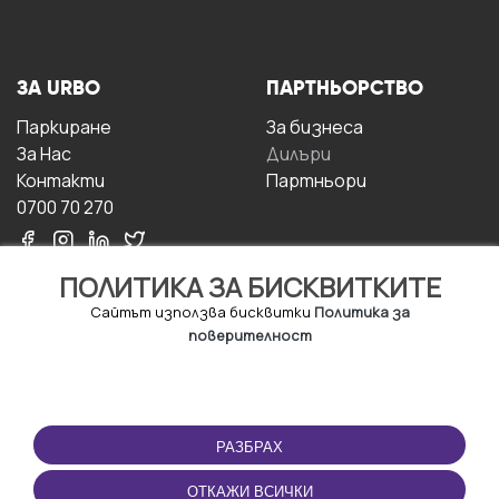
ЗА URBO
ПАРТНЬОРСТВО
Паркиране
За бизнесa
За Hас
Дилъри
Контакти
Партньори
0700 70 270
ПОЛИТИКА ЗА БИСКВИТКИТЕ
Сайтът използва бисквитки
Политика за
поверителност
УСЛОВИЯ ЗА
ИЗТЕГЛЕТЕ
ПОЛЗВАНЕ
ПРИЛОЖЕНИЕТО
РАЗБРАХ
Правила и условия за
ползване
ОТКАЖИ ВСИЧКИ