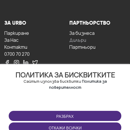
ЗА URBO
ПАРТНЬОРСТВО
Паркиране
За бизнесa
За Hас
Дилъри
Контакти
Партньори
0700 70 270
ПОЛИТИКА ЗА БИСКВИТКИТЕ
Сайтът използва бисквитки
Политика за
поверителност
УСЛОВИЯ ЗА
ИЗТЕГЛЕТЕ
ПОЛЗВАНЕ
ПРИЛОЖЕНИЕТО
РАЗБРАХ
Правила и условия за
ползване
ОТКАЖИ ВСИЧКИ