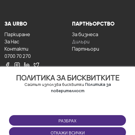
ЗА URBO
ПАРТНЬОРСТВО
Паркиране
За бизнесa
За Hас
Дилъри
Контакти
Партньори
0700 70 270
ПОЛИТИКА ЗА БИСКВИТКИТЕ
Сайтът използва бисквитки
Политика за
поверителност
УСЛОВИЯ ЗА
ИЗТЕГЛЕТЕ
ПОЛЗВАНЕ
ПРИЛОЖЕНИЕТО
РАЗБРАХ
Правила и условия за
ползване
ОТКАЖИ ВСИЧКИ