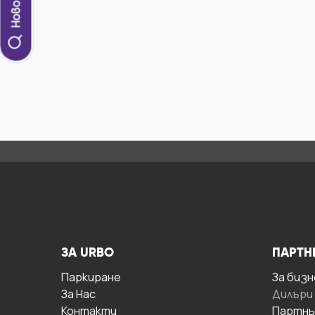
ЗА URBO
ПАРТН
Паркиране
За бизн
За Hас
Дилъри
Контакти
Партнь