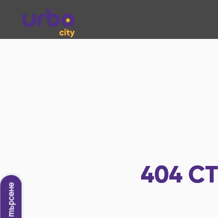
404
СТ
Ново търсене