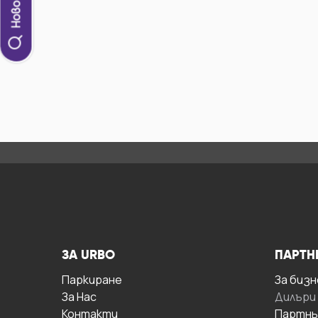
ЗА URBO
ПАРТН
Паркиране
За бизн
За Hас
Дилъри
Контакти
Партнь