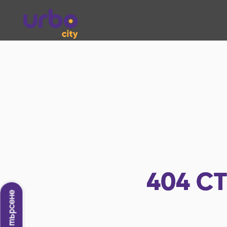
404
СТ
Ново търсене