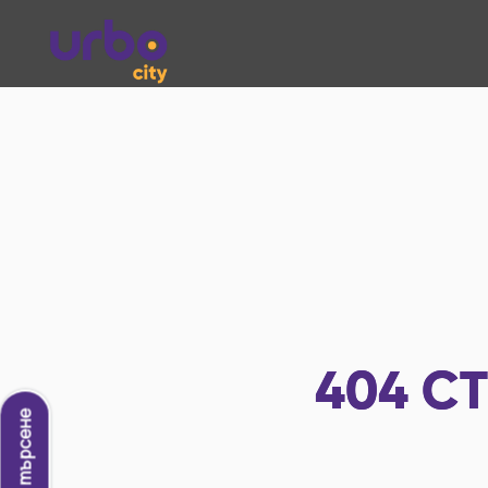
404
СТ
Ново търсене