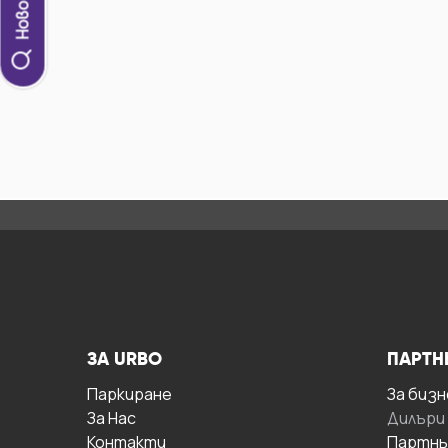
ЗА URBO
ПАРТН
Паркиране
За бизн
За Hас
Дилъри
Контакти
Партнь