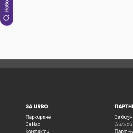
ЗА URBO
ПАРТН
Паркиране
За бизн
За Hас
Дилъри
Контакти
Партнь