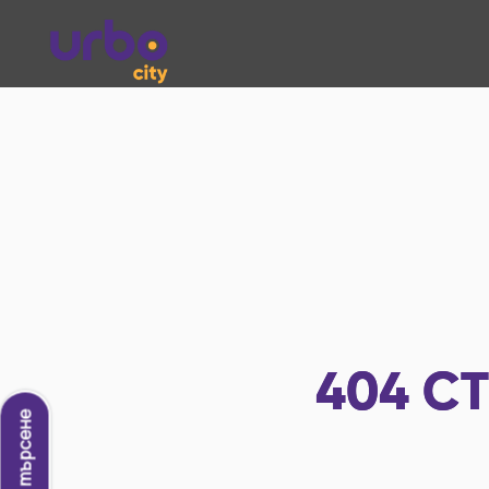
404
СТ
Ново търсене