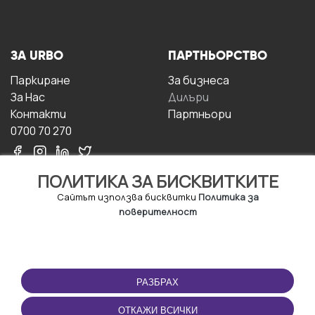
ЗА URBO
ПАРТНЬОРСТВО
Паркиране
За бизнесa
За Hас
Дилъри
Контакти
Партньори
0700 70 270
ПОЛИТИКА ЗА БИСКВИТКИТЕ
Сайтът използва бисквитки
Политика за
поверителност
УСЛОВИЯ ЗА
ИЗТЕГЛЕТЕ
ПОЛЗВАНЕ
ПРИЛОЖЕНИЕТО
РАЗБРАХ
Правила и условия за
ползване
ОТКАЖИ ВСИЧКИ