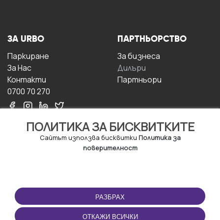
ЗА URBO
ПАРТНЬОРСТВО
Паркиране
За бизнесa
За Hас
Дилъри
Контакти
Партньори
0700 70 270
ПОЛИТИКА ЗА БИСКВИТКИТЕ
Сайтът използва бисквитки
Политика за
поверителност
УСЛОВИЯ ЗА
ИЗТЕГЛЕТЕ
ПОЛЗВАНЕ
ПРИЛОЖЕНИЕТО
РАЗБРАХ
Правила и условия за
ползване
ОТКАЖИ ВСИЧКИ